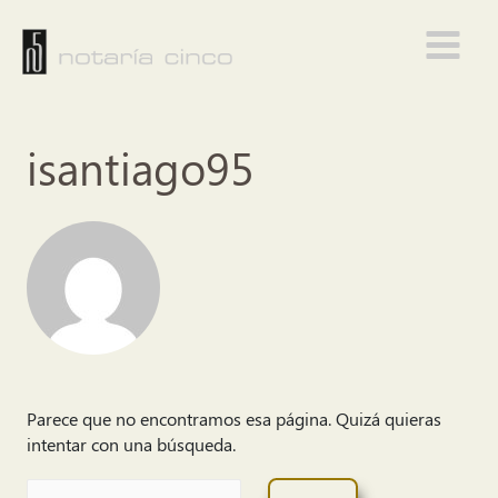
Ir
al
Main
contenido
Menu
isantiago95
Parece que no encontramos esa página. Quizá quieras
intentar con una búsqueda.
Buscar: